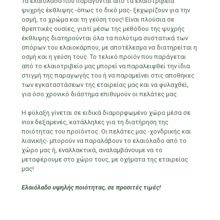
Τα ελαιόλαδα που παράγονται από τα ελαιοτριβεία
ψυχρής έκθλιψης -όπως το δικό μας- ξεχωρίζουν για την
οσμή, το χρώμα και τη γεύση τους! Είναι πλούσια σε
θρεπτικές ουσίες, γιατί μέσω της μεθόδου της ψυχρής
έκθλιψης διατηρούνται όλα τα πολύτιμα συστατικά των
σπόρων του ελαιοκάρπου, με αποτέλεσμα να διατηρείται η
οσμή και η γεύση τους. Το τελικό προϊόν που παράγεται
από το ελαιοτριβείο μας μπορεί να παραλειφθεί την ίδια
στιγμή της παραγωγής του ή να παραμείνει στις αποθήκες
των εγκαταστάσεων της εταιρείας μας και να φυλαχθεί,
για όσο χρονικό διάστημα επιθυμούν οι πελάτες μας.
Η φύλαξη γίνεται σε ειδικά διαμορφωμένο χώρο μέσα σε
inox δεξαμενές, κατάλληλες για τη διατήρηση της
ποιότητας του προϊόντος. Οι πελάτες μας -χονδρικής και
λιανικής- μπορούν να παραλάβουν το ελαιόλαδο από το
χώρο μας ή, εναλλακτικά, αναλαμβάνουμε να το
μεταφέρουμε στο χώρο τους, με οχήματα της εταιρείας
μας!
Ελαιόλαδο υψηλής ποιότητας, σε προσιτές τιμές!