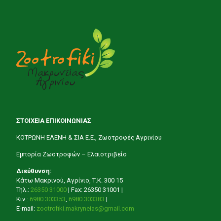
ΣΤΟΙΧΕΙΑ ΕΠΙΚΟΙΝΩΝΙΑΣ
ΚΟΤΡΩΝΗ ΕΛΕΝΗ & ΣΙΑ Ε.Ε., Ζωοτροφές Αγρινίου
Εμπορία Ζωοτροφών – Ελαιοτριβείο
Διεύθυνση:
Κάτω Μακρινού, Αγρίνιο, Τ.Κ. 300 15
Τηλ.:
26350 31000
| Fax: 26350 31001 |
Κιν.:
6980 303353
,
6980 303383
|
Ε-mail:
zootrofiki.makryneias@gmail.com